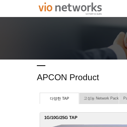
APCON Product
고성능 Network Packet Br
P
다양한 TAP
1G/10G/25G TAP