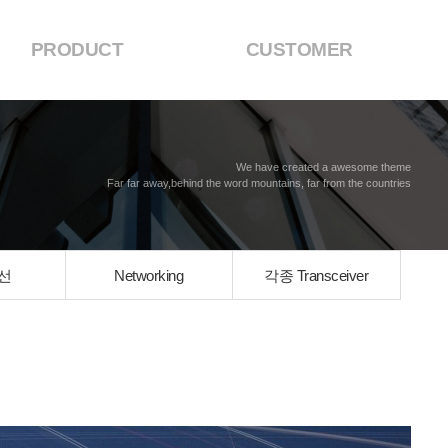
PRODUCT
CUSTOMER
We have created a awesome theme
Far far away,behind the word mountains, far from the countries
선
Networking
각종 Transceiver