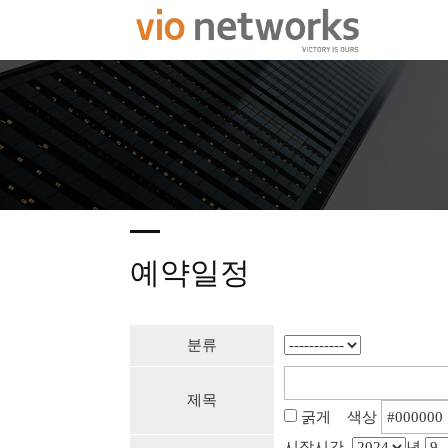
예약일정
분류
제목
굵게 색상
시작시간
년