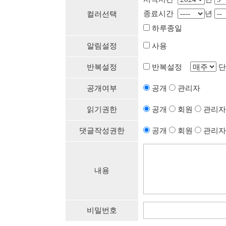
종료시간
년
컬러선택
하루종일
알림설정
사용
반복설정
반복설정
단
공개여부
공개
관리자
읽기권한
공개
회원
관리자
댓글작성권한
공개
회원
관리자
내용
비밀번호