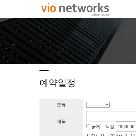
예약일정
분류
제목
굵게 색상
시작시간
년