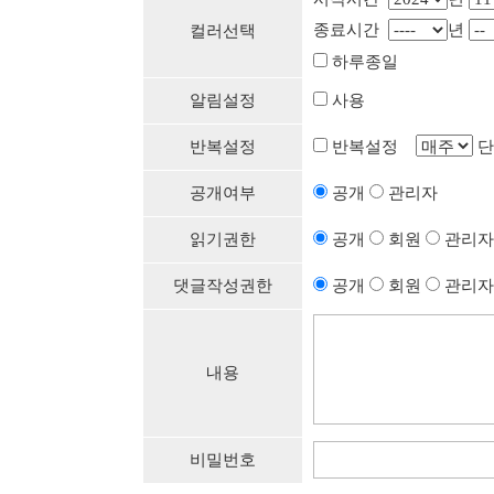
종료시간
년
컬러선택
하루종일
알림설정
사용
반복설정
반복설정
단
공개여부
공개
관리자
읽기권한
공개
회원
관리자
댓글작성권한
공개
회원
관리자
내용
비밀번호