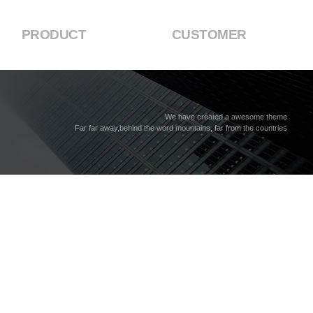
PRODUCT
CUSTOMER
We have created a awesome theme
Far far away,behind the word mountains, far from the countries