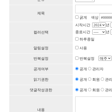
제목
굵게 색상
시작시간
년
종료시간
년
컬러선택
하루종일
알림설정
사용
반복설정
반복설정
공개여부
공개
관리자
읽기권한
공개
회원
관
댓글작성권한
공개
회원
관
내용