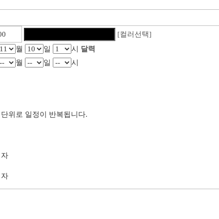
[컬러선택]
월
일
시
달력
월
일
시
단위로 일정이 반복됩니다.
리자
리자