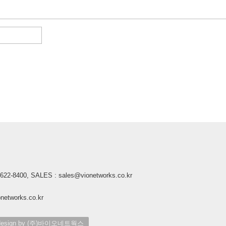
2-8400, SALES : sales@vionetworks.co.kr
tworks.co.kr
ign by (주)바이오네트웍스