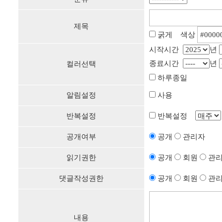
제목
굵게 색상
시작시간
년
종료시간
년
컬러선택
하루종일
알림설정
사용
반복설정
반복설정
공개여부
공개
관리자
읽기권한
공개
회원
관
댓글작성권한
공개
회원
관
내용