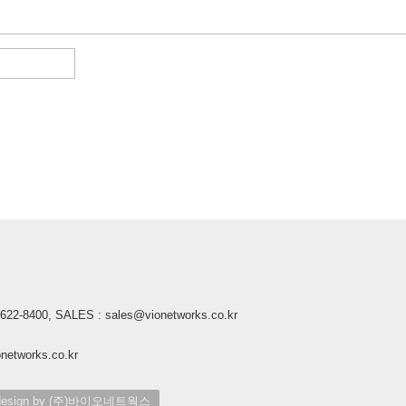
2-8400, SALES : sales@vionetworks.co.kr
tworks.co.kr
ign by (주)바이오네트웍스