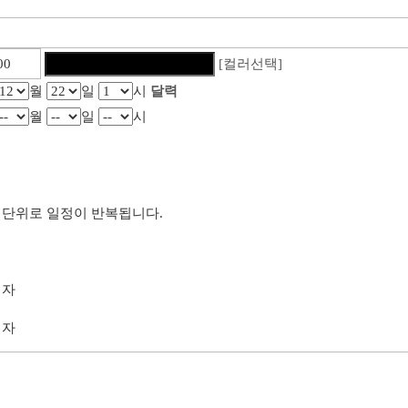
[컬러선택]
월
일
시
달력
월
일
시
단위로 일정이 반복됩니다.
리자
리자