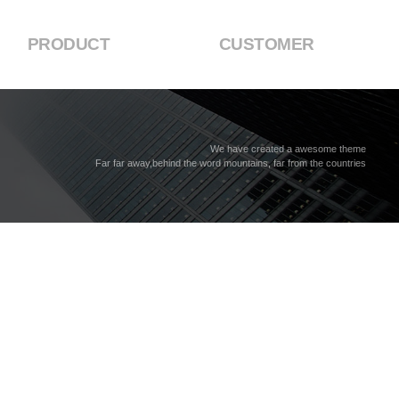
PRODUCT
CUSTOMER
We have created a awesome theme
Far far away,behind the word mountains, far from the countries