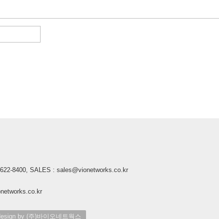
2-8400, SALES : sales@vionetworks.co.kr
tworks.co.kr
ign by (주)바이오네트웍스