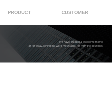
PRODUCT
CUSTOMER
We have created a awesome theme
Far far away,behind the word mountains, far from the countries