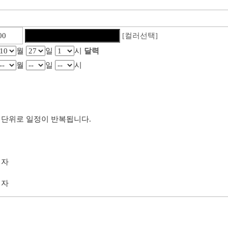
[컬러선택]
월
일
시
달력
월
일
시
단위로 일정이 반복됩니다.
리자
리자