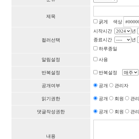
제목
굵게 색상
시작시간
년
종료시간
년
컬러선택
하루종일
알림설정
사용
반복설정
반복설정
공개여부
공개
관리자
읽기권한
공개
회원
관
댓글작성권한
공개
회원
관
내용